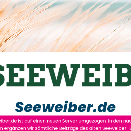
Seeweiber.de
iber.de ist auf einen neuen Server umgezogen. In den nä
n ergänzen wir sämtliche Beiträge des alten Seeweiber-B