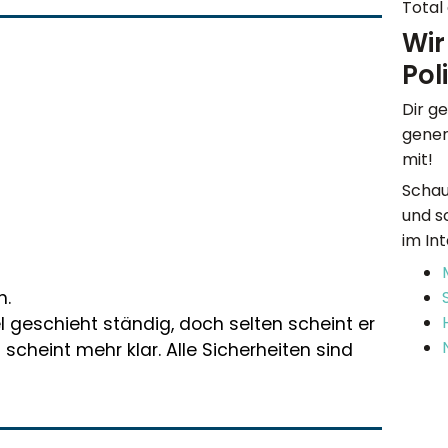
Total
Wir
Poli
Dir g
gener
mit!
Schau
und s
im In
h.
l geschieht ständig, doch selten scheint er
scheint mehr klar. Alle Sicherheiten sind