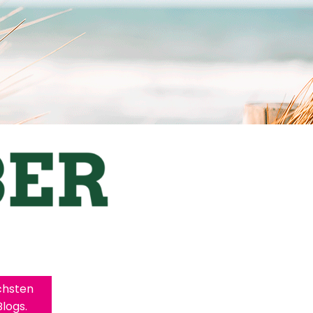
chsten
logs.