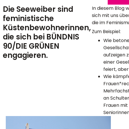
Die Seeweiber sind
In diesem Blog w
sich mit uns üb
feministische
die im Feminismu
Küstenbewohnerinnen,
Zum Beispiel:
die sich bei BÜNDNIS
Wie betonen
90/DIE GRÜNEN
Gesellscha
engagieren.
aufzeigen z
einer Gesel
feiert, ab
Wie kämpfe
Frauen*rec
Mehrfachst
an Schulter
Frauen mit 
Seniorinne