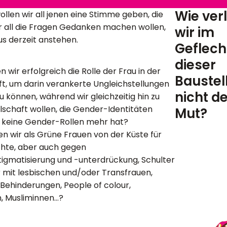
Wie ver
ollen wir all jenen eine Stimme geben, die
er all die Fragen Gedanken machen wollen,
wir im
s derzeit anstehen.
Geflecht
dieser
 wir erfolgreich die Rolle der Frau in der
Baustel
ft, um darin verankerte Ungleichstellungen
nicht d
u können, während wir gleichzeitig hin zu
lschaft wollen, die Gender-Identitäten
Mut?
er keine Gender-Rollen mehr hat?
n wir als Grüne Frauen von der Küste für
hte, aber auch gegen
igmatisierung und -unterdrückung, Schulter
 mit lesbischen und/oder Transfrauen,
Behinderungen, People of colour,
n, Musliminnen…?