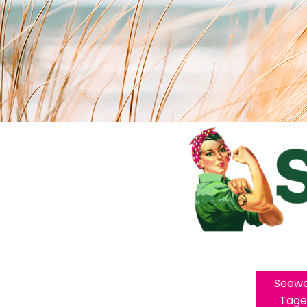
Seewe
Tage