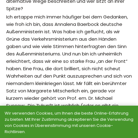
alternative Wege beschreiten und wer sitzt an ihrer
Spitze?
Ich ertappe mich immer häufiger bei dem Gedanken,
wie froh ich bin, dass Annalena Baerbock deutsche
Außenministerin ist. Was habe ich geflucht, als wir
Grüne das Verkehrsministerium aus den Händen
gaben und wie viele Stimmen hinterfragten den Sinn
des Außenministeriums. Und nun bin ich unheimlich
erleichtert, dass wir eine so starke Frau „an der Front“
haben. Eine Frau, die dort brilliert, sich nicht scheut
Wahrheiten auf den Punkt auszusprechen und sich von
niemandem kleinkriegen lässt. Mir fällt ein berühmter
Satz von Margarete Mitscherlich ein, gerade vor
kurzem wieder gehört von Prof. em. Dr. Michael
Succow: „Die Zukunft ist weiblich (oder es gibt sie
nicht).“
Wir verwenden Cookies, um Ihnen die beste Online-Erfahrung
zu bieten. Mit Ihrer Zustimmung akzeptieren Sie die Verwendung
Ich glaube, da ist tatsächlich etwas dran. Frauen
von Cookies in Übereinstimmung mit unseren Cookie-
neigen von Natur aus weniger zu Gewalt, sind oft
Richtlinien.
diplomatischer, haben Mut neue Wege zu gehen und