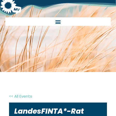
<< All Events
LandesFINTA*-Rat