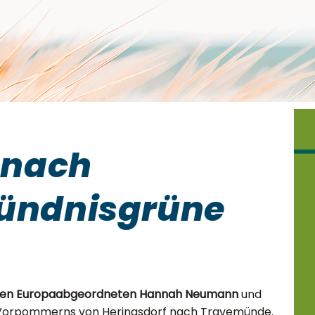
 nach
ündnisgrüne
nen Europaabgeordneten
Hannah Neumann
und
Vorpommerns von Heringsdorf nach Travemünde.