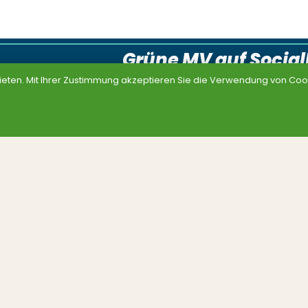
Grüne MV auf Socia
ieten. Mit Ihrer Zustimmung akzeptieren Sie die Verwendung von Cook
Unterstützen
Service
Mitmachen
Kontakt
Spenden
Grüne Jobs
Presse
haften
Datenschutz
Impressum