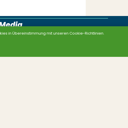
lMedia
ies in Übereinstimmung mit unseren Cookie-Richtlinien.
Links
Grüne im Bund
Grüne Jugend
Fraktion MV
Kreisverbände
Böll-Stftung MV
Grünes Forum Selbstverwaltung
Grünes Netz
Sitemap