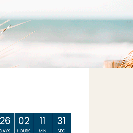
26
02
11
30
DAYS
HOURS
MIN
SEC