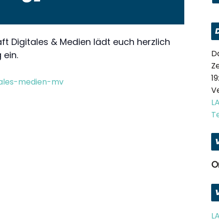
t Digitales & Medien lädt euch herzlich
D
 ein.
Ze
19
itales-medien-mv
V
L
T
O
L