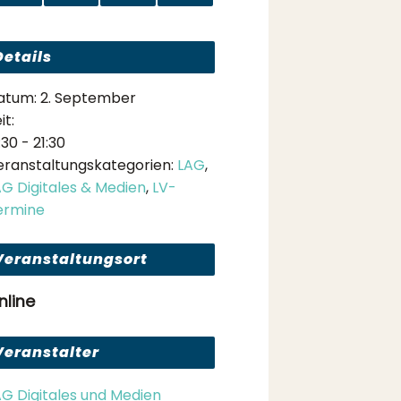
Details
atum:
2. September
it:
:30 - 21:30
eranstaltungskategorien:
LAG
,
AG Digitales & Medien
,
LV-
ermine
Veranstaltungsort
nline
Veranstalter
AG Digitales und Medien