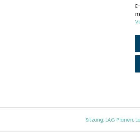
E
m
V
Sitzung: LAG Planen, 