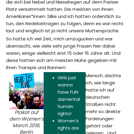
die sich bei Nebel und Nieselregen auf dem Pariser
Platz versammelt hatten. Die meisten von ihnen
Amerikaner*innen. Silke und ich hatten ordentlich zu
tun, den Redebeiträgen zu folgen, denn es war recht
laut und englisch ist ja nicht unsere Muttersprache.
So hatte ich viel Zeit, mich umzugucken und war
überrascht, wie viele sehr junge Frauen hier dabei
waren, einige vielleicht erst 15 oder 16 Jahre alt. Und
diese hatten sich am meisten Mühe gegeben mit
ihren Transpis und Bannern:
Mensch, dachte
Girls just
ich, wie lange
wanna
hatte ich auf
have FUN
deutschen
damental
Straßen nicht
human
mehr so direkte
Plakat auf
rights!
Forderungen
dem Women’s
Women’s
March 2018,
gehört oder
rights are
Berlin
gelesen… Und