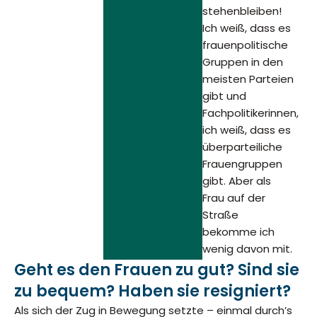
stehenbleiben!
Ich weiß, dass es
frauenpolitische
Gruppen in den
meisten Parteien
gibt und
Fachpolitikerinnen,
ich weiß, dass es
überparteiliche
Frauengruppen
gibt. Aber als
Frau auf der
Straße
bekomme ich
wenig davon mit.
Geht es den Frauen zu gut? Sind sie
zu bequem? Haben sie resigniert?
Als sich der Zug in Bewegung setzte – einmal durch’s