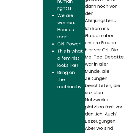
human
dann noch von
rights!
den
We are
Allerjüngsten…
women.
Ich kam ins
Hear us
Grübeln über
roar!
unsere Frauen
Girl-Power!!
hier vor Ort. Die
This is what
Me-Too-Debatte
a feminist
war in aller
looks like!
Munde, alle
Bring on
Zeitungen
the
berichteten, die
matriarchy!
sozialen
Netzwerke
platzten fast vor
den „Ich-Auch“-
Bezeugungen.
Aber wo sind