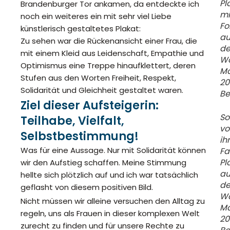
Pl
Brandenburger Tor ankamen, da entdeckte ich
mi
noch ein weiteres ein mit sehr viel Liebe
Fo
künstlerisch gestaltetes Plakat:
au
Zu sehen war die Rückenansicht einer Frau, die
d
mit einem Kleid aus Leidenschaft, Empathie und
W
Optimismus eine Treppe hinaufklettert, deren
M
Stufen aus den Worten Freiheit, Respekt,
20
Solidarität und Gleichheit gestaltet waren.
Be
Ziel dieser Aufsteigerin:
So
Teilhabe, Vielfalt,
vo
Selbstbestimmung!
ih
Was für eine Aussage. Nur mit Solidarität können
Fa
Pl
wir den Aufstieg schaffen. Meine Stimmung
au
hellte sich plötzlich auf und ich war tatsächlich
d
geflasht von diesem positiven Bild.
W
Nicht müssen wir alleine versuchen den Alltag zu
M
regeln, uns als Frauen in dieser komplexen Welt
20
zurecht zu finden und für unsere Rechte zu