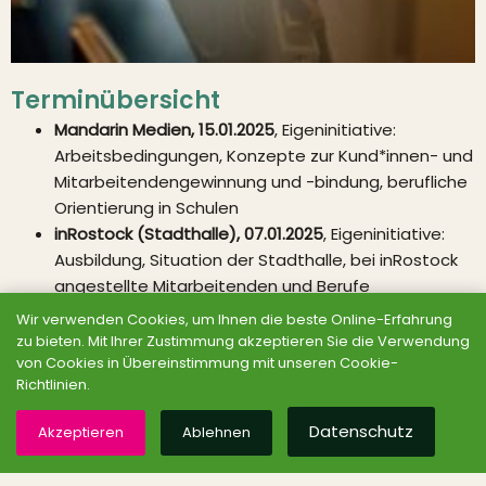
Terminübersicht
Mandarin Medien, 15.01.2025
, Eigeninitiative:
Arbeitsbedingungen, Konzepte zur Kund*innen- und
Mitarbeitendengewinnung und -bindung, berufliche
Orientierung in Schulen
inRostock (Stadthalle), 07.01.2025
, Eigeninitiative:
Ausbildung, Situation der Stadthalle, bei inRostock
angestellte Mitarbeitenden und Berufe
Warnowwerft/Marinearsenal Rostock, 07.01.2025
,
Wir verwenden Cookies, um Ihnen die beste Online-Erfahrung
Eigeninitiative: Übergang Werft zu Marinearsenal,
zu bieten. Mit Ihrer Zustimmung akzeptieren Sie die Verwendung
von Cookies in Übereinstimmung mit unseren Cookie-
Herausforderungen am Standort, Bürokratie in der
Richtlinien.
Bundeswehr, Rundgang über das Gelände, aktuelle
Projekte, Übergang der Mitarbeitenden aus der
Datenschutz
Akzeptieren
Ablehnen
Transfergesellschaft der Werft hin zu Übernahme
durch das Marinearsenal der Bundeswehr