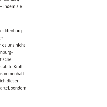
 – indem sie
Mecklenburg-
er
 es uns nicht
enburg-
tische
tabile Kraft
Zusammenhalt
ich dieser
artei, sondern