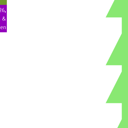
26
,
n &
gen