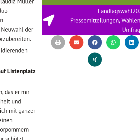
Claudia Müller
duo
Landtagswahl20
en
Pressemitteilungen
,
Wahle
e Neuwahl der
Umfra
rzubereiten.
didierenden
uf Listenplatz
, das er mir
heit und
ich mit ganzer
 einen
-Vorpommern
r schützt,