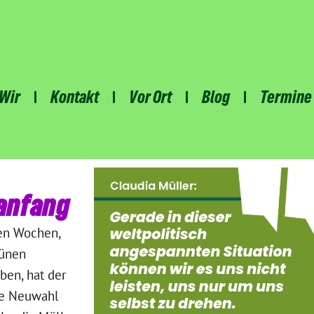
Wir
Kontakt
Vor Ort
Blog
Termine
anfang
en Wochen,
rünen
en, hat der
ie Neuwahl