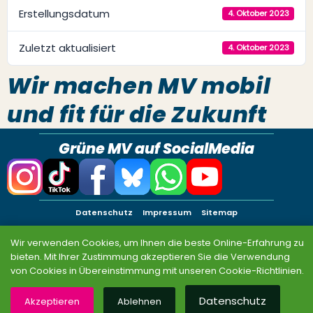
Erstellungsdatum
4. Oktober 2023
Zuletzt aktualisiert
4. Oktober 2023
Wir machen MV mobil
und fit für die Zukunft
Grüne MV auf SocialMedia
Datenschutz
Impressum
Sitemap
© BÜNDNIS 90/DIE GRÜNEN MV 2026
Wir verwenden Cookies, um Ihnen die beste Online-Erfahrung zu
bieten. Mit Ihrer Zustimmung akzeptieren Sie die Verwendung
von Cookies in Übereinstimmung mit unseren Cookie-Richtlinien.
Datenschutz
Akzeptieren
Ablehnen