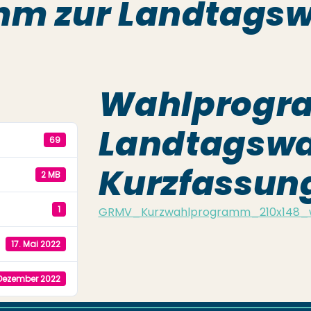
m zur Landtagswa
Wahlprogr
Landtagswah
69
Kurzfassun
2 MB
1
GRMV_Kurzwahlprogramm_210x148_
17. Mai 2022
 Dezember 2022