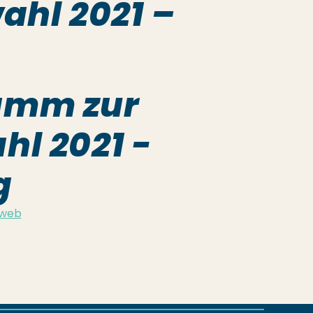
hl 2021 –
amm zur
l 2021 -
g
web