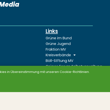
lMedia
Links
Grüne im Bund
Grüne Jugend
Fraktion MV
Kreisverbände
Böll-Stftung MV
Grünes Forum Selbstverwaltung
Grünes Netz
ies in Übereinstimmung mit unseren Cookie-Richtlinien.
Sitemap