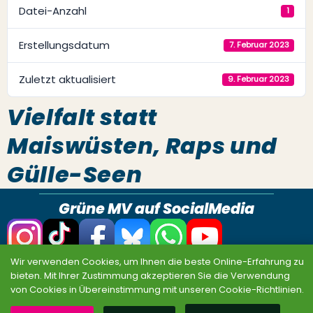
Datei-Anzahl
1
Erstellungsdatum
7. Februar 2023
Zuletzt aktualisiert
9. Februar 2023
Vielfalt statt
Maiswüsten, Raps und
Gülle-Seen
Grüne MV auf SocialMedia
Wir verwenden Cookies, um Ihnen die beste Online-Erfahrung zu
Datenschutz
Impressum
Sitemap
bieten. Mit Ihrer Zustimmung akzeptieren Sie die Verwendung
von Cookies in Übereinstimmung mit unseren Cookie-Richtlinien.
© BÜNDNIS 90/DIE GRÜNEN MV 2026