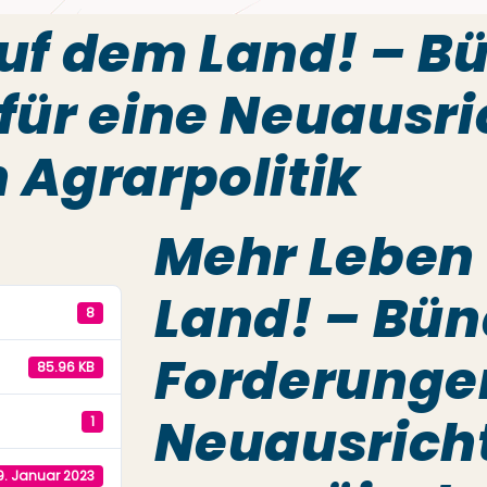
uf dem Land! – B
für eine Neuausri
 Agrarpolitik
Mehr Leben
Land! – Bü
8
Forderungen
85.96 KB
Neuausrich
1
9. Januar 2023