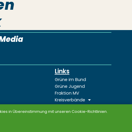
en
k
lMedia
Links
Grüne im Bund
Grüne Jugend
Fraktion MV
Kreisverbände
Böll-Stftung MV
ies in Übereinstimmung mit unseren Cookie-Richtlinien.
Grünes Forum Selbstverwaltung
Grünes Netz