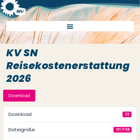
KV SN
Reisekostenerstattung
2026
Download
Download
22
Dateigröße
131.71 KB