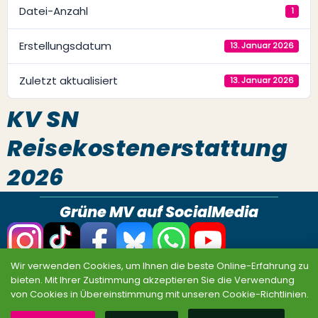
Datei-Anzahl
1
Erstellungsdatum
13. Januar 2026
Zuletzt aktualisiert
13. Januar 2026
KV SN
Reisekostenerstattung
2026
Grüne MV auf SocialMedia
Wir verwenden Cookies, um Ihnen die beste Online-Erfahrung zu
Datenschutz
Impressum
Sitemap
bieten. Mit Ihrer Zustimmung akzeptieren Sie die Verwendung
von Cookies in Übereinstimmung mit unseren Cookie-Richtlinien.
© BÜNDNIS 90/DIE GRÜNEN MV 2026