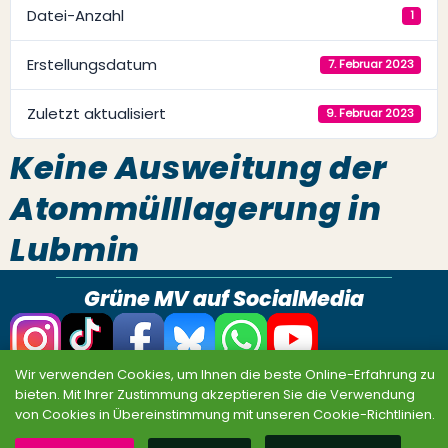
Datei-Anzahl
1
Erstellungsdatum
7. Februar 2023
Zuletzt aktualisiert
9. Februar 2023
Keine Ausweitung der
Atommülllagerung in
Lubmin
Grüne MV auf SocialMedia
Wir verwenden Cookies, um Ihnen die beste Online-Erfahrung zu
Datenschutz
Impressum
Sitemap
bieten. Mit Ihrer Zustimmung akzeptieren Sie die Verwendung
von Cookies in Übereinstimmung mit unseren Cookie-Richtlinien.
© BÜNDNIS 90/DIE GRÜNEN MV 2026