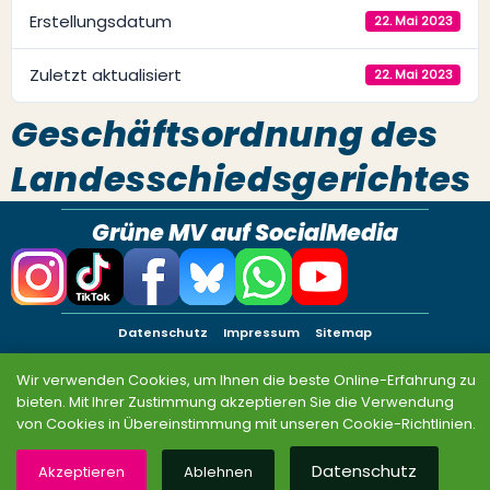
Erstellungsdatum
22. Mai 2023
Zuletzt aktualisiert
22. Mai 2023
Geschäftsordnung des
Landesschiedsgerichtes
Grüne MV auf SocialMedia
Datenschutz
Impressum
Sitemap
© BÜNDNIS 90/DIE GRÜNEN MV 2026
Wir verwenden Cookies, um Ihnen die beste Online-Erfahrung zu
bieten. Mit Ihrer Zustimmung akzeptieren Sie die Verwendung
von Cookies in Übereinstimmung mit unseren Cookie-Richtlinien.
Datenschutz
Akzeptieren
Ablehnen