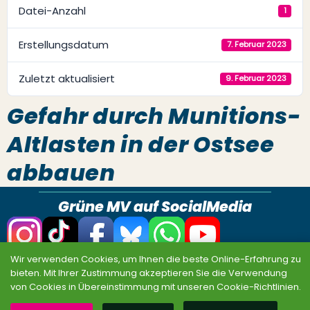
Datei-Anzahl
1
Erstellungsdatum
7. Februar 2023
Zuletzt aktualisiert
9. Februar 2023
Gefahr durch Munitions-
Altlasten in der Ostsee
abbauen
Grüne MV auf SocialMedia
Wir verwenden Cookies, um Ihnen die beste Online-Erfahrung zu
Datenschutz
Impressum
Sitemap
bieten. Mit Ihrer Zustimmung akzeptieren Sie die Verwendung
von Cookies in Übereinstimmung mit unseren Cookie-Richtlinien.
© BÜNDNIS 90/DIE GRÜNEN MV 2026