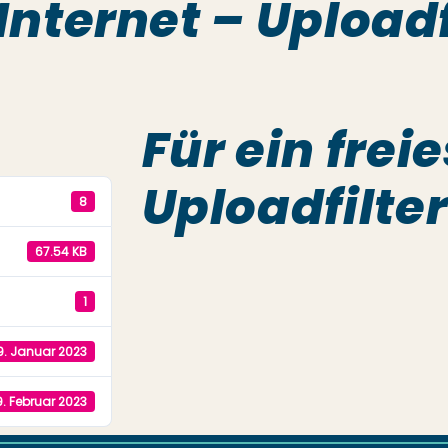
 Internet – Uploadf
Für ein frei
Uploadfilte
8
67.54 KB
1
9. Januar 2023
9. Februar 2023