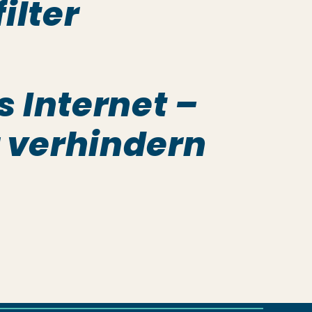
ilter
es Internet –
r verhindern