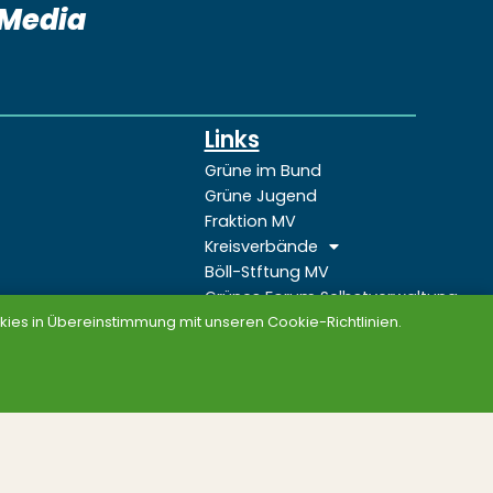
lMedia
Links
Grüne im Bund
Grüne Jugend
Fraktion MV
Kreisverbände
Böll-Stftung MV
Grünes Forum Selbstverwaltung
Grünes Netz
ies in Übereinstimmung mit unseren Cookie-Richtlinien.
Sitemap