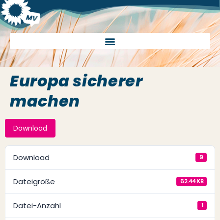
Europa sicherer
machen
Download
Download
9
Dateigröße
62.44 KB
Datei-Anzahl
1