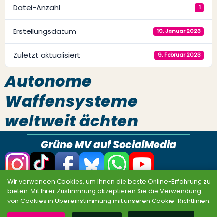
Datei-Anzahl
1
Erstellungsdatum
19. Januar 2023
Zuletzt aktualisiert
9. Februar 2023
Autonome
Waffensysteme
weltweit ächten
Grüne MV auf SocialMedia
Wir verwenden Cookies, um Ihnen die beste Online-Erfahrung zu
Datenschutz
Impressum
Sitemap
bieten. Mit Ihrer Zustimmung akzeptieren Sie die Verwendung
von Cookies in Übereinstimmung mit unseren Cookie-Richtlinien.
© BÜNDNIS 90/DIE GRÜNEN MV 2026