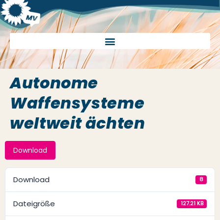
Autonome
Waffensysteme
weltweit ächten
Download
Download
8
Dateigröße
127.21 KB