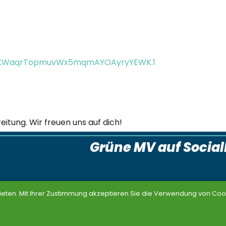
a4KWaqrTopmuvWx5mqmAYOAyryYEWK.1
eitung. Wir freuen uns auf dich!
Grüne MV auf Socia
ieten. Mit Ihrer Zustimmung akzeptieren Sie die Verwendung von Cook
Unterstützen
Service
Mitmachen
Kontakt