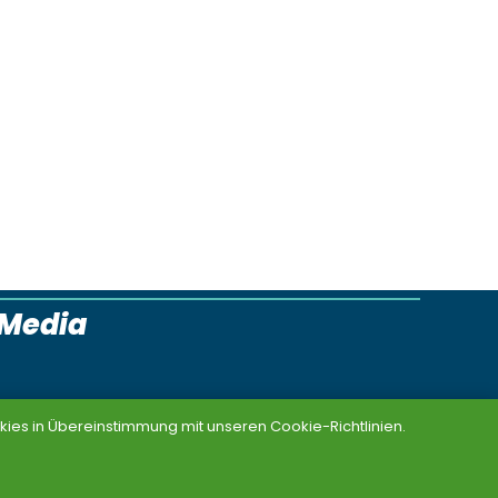
lMedia
ies in Übereinstimmung mit unseren Cookie-Richtlinien.
Links
Grüne im Bund