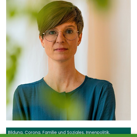
Bildung
,
Corona
,
Familie und Soziales
,
Innenpolitik
,