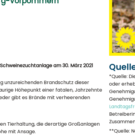
urg-Vorpommern​
Quell
er Schweinezuchtanlage am 30. März 2021
*Quelle: D
lig unzureichenden Brandschutz dieser
oder erheb
raurige Höhepunkt einer fatalen, Jahrzehnte
Genehmigun
eder gibt es Brände mit verheerenden
Genehmigu
Landtagsf
Betreiberin
Zusammenh
llen Tierhaltung, die derartige Großanlagen
**Quelle: 
ophe mit Ansage.