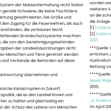
worden war
ystem der Massentierhaltung nicht lösbar.
weiteren A
 gerade Schweine, die keine Fluchttiere
an die sch
Rettung gewährleisten. Die Größe und
die Anlage 
 den Zugang für die Feuerwehren, als auch
[1]
Frühere
stenständen, die verbauten leicht
[2]
Erkläru
r fehlenden Brandschutzsysteme machten
2021
.
te, die von den Genehmigungsbehörden
***Quelle:
Vorgaben der Landesbauordnungen nicht
errichten,
 dass Menschen und Tiere gerettet werden
Ausbreitun
ven und Verbände die Behörden auf diese
Rettung vo
****Quelle
Verantwortung übernehmen und
Neuer Rege
2010;
solche Katastrophen in Zukunft
*****Quell
spolitik, die es den Landwirtinnen und
„4. Änder
her zu halten und gleichzeitig ein
Im April 2
ist der Schutz des Lebens von Menschen