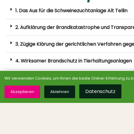
1. Das Aus für die Schweinezuchtanlage Alt Tellin
2. Aufklärung der Brandkatastrophe und Transpar
3. Zügige Klärung der gerichtlichen Verfahren geg
4. Wirksamer Brandschutz in Tierhaltungsanlagen
5. Keine Genehmigung neuer industrieller Tierhal
Wir verwenden Cookies, um Ihnen die beste Online-Erfahrung zu b
Datenschutz
Akzeptieren
Ablehnen
6. Ausschluss der Unterstützung industrieller Tier
7. Bessere Kontrolle und konsequente Ahndung von
Tierhaltungsanlagen