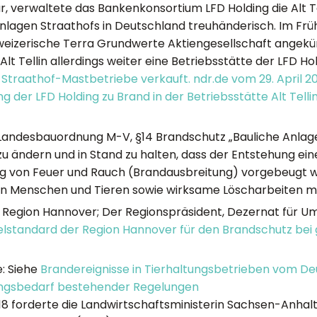
, verwaltete das Bankenkonsortium LFD Holding die Alt Te
nlagen Straathofs in Deutschland treuhänderisch. Im Frü
weizerische Terra Grundwerte Aktiengesellschaft angekünd
Alt Tellin allerdings weiter eine Betriebsstätte der LFD Hol
 Straathof-Mastbetriebe verkauft. ndr.de vom 29. April 2
ng der LFD Holding zu Brand in der Betriebsstätte Alt Telli
 Landesbauordnung M-V, §14 Brandschutz „Bauliche Anlage
 zu ändern und in Stand zu halten, dass der Entstehung ei
g von Feuer und Rauch (Brandausbreitung) vorgebeugt wi
n Menschen und Tieren sowie wirksame Löscharbeiten mög
: Region Hannover; Der Regionspräsident, Dezernat für U
lstandard der Region Hannover für den Brandschutz bei
e: Siehe
Brandereignisse in Tierhaltungsbetrieben vom D
ungsbedarf bestehender Regelungen
018 forderte die Landwirtschaftsministerin Sachsen-Anhalt