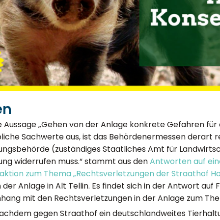
en
ie Aussage „Gehen von der Anlage konkrete Gefahren für 
liche Sachwerte aus, ist das Behördenermessen derart re
gsbehörde (zuständiges Staatliches Amt für Landwirtsc
ng widerrufen muss.“ stammt aus den
Antworten auf ein
raktion zum Thema „Rechtsverletzungen der Straathof H
 der Anlage in Alt Tellin. Es findet sich in der Antwort au
ang mit den Rechtsverletzungen in der Anlage zum The
Nachdem gegen Straathof ein deutschlandweites Tierha