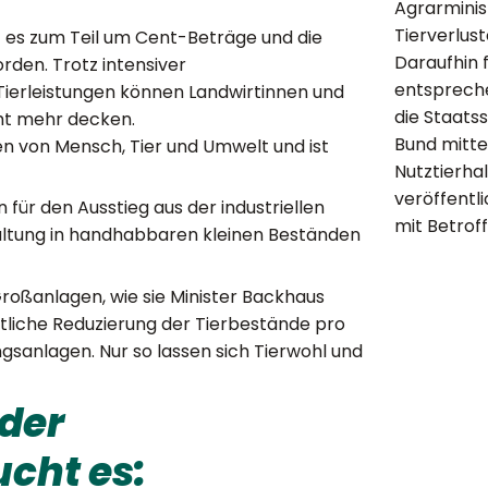
Agrarminis
Tierverlus
 es zum Teil um Cent-Beträge und die
Daraufhin 
den. Trotz intensiver
entspreche
ierleistungen können Landwirtinnen und
die Staats
cht mehr decken.
Bund mitte
en von Mensch, Tier und Umwelt und ist
Nutztierha
veröffentl
für den Ausstieg aus der industriellen
mit Betroff
haltung in handhabbaren kleinen Beständen
roßanlagen, wie sie Minister Backhaus
utliche Reduzierung der Tierbestände pro
gsanlagen. Nur so lassen sich Tierwohl und
der
cht es: