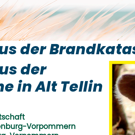
 der Brandkatastr
us der
 in Alt Tellin
tschaft
lenburg-Vorpommern