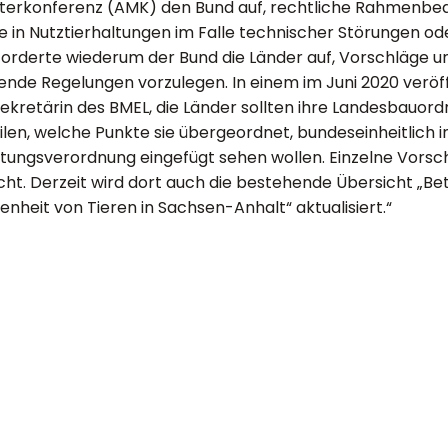
terkonferenz (AMK) den Bund auf, rechtliche Rahmenbed
te in Nutztierhaltungen im Falle technischer Störungen od
forderte wiederum der Bund die Länder auf, Vorschläge u
nde Regelungen vorzulegen. In einem im Juni 2020 veröff
sekretärin des BMEL, die Länder sollten ihre Landesbau
ilen, welche Punkte sie übergeordnet, bundeseinheitlich i
ltungsverordnung eingefügt sehen wollen. Einzelne Vorsch
icht. Derzeit wird dort auch die bestehende Übersicht „Be
enheit von Tieren in Sachsen-Anhalt“ aktualisiert.“